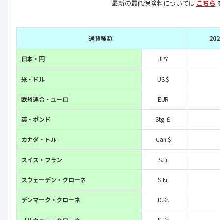
最新の最低保険料については
こちら
通貨種類
20
日本・円
JPY
米・ドル
US $
欧州連合・ユーロ
EUR
英・ポンド
Stg.￡
カナダ・ドル
Can.$
スイス・フラン
S.Fr.
スウェーデン・クローネ
S.Kr.
デンマーク・クローネ
D.Kr.
ノルウェー・クローネ
N.Kr.