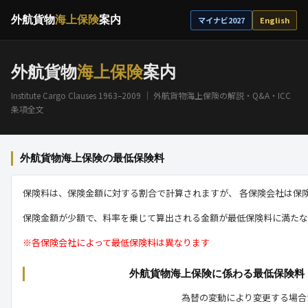
外航貨物
海上保険
案内
マイナビ2027
English
外航貨物
海上保険
案内
Institute Cargo Clauses 1963–2009 ｜ 外航貨物海上保険の解説・Q&A・ICC
条項全文
外航貨物海上保険の最低保険料
保険料は、保険金額に対する割合で計算されますが、 各保険会社は保
保険金額が少額で、料率を乗じて算出される金額が最低保険料に満たな
※各保険会社によって最低保険料は異なります
外航貨物海上保険に係わる最低保険料（2
為替の変動により変更する場合