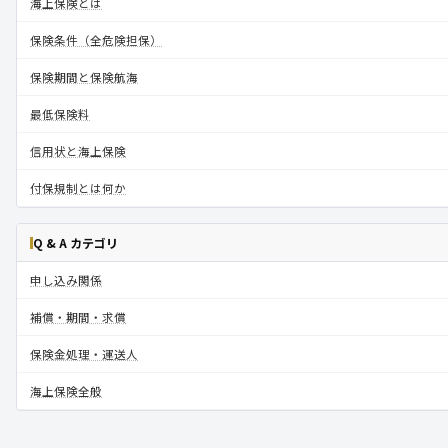
海上保険とは
保険条件（全危険担保）
保険期間と保険航海
最低保険料
信用状と海上保険
付保規制とは何か
Q & A カテゴリ
申し込み関係
補償・期間・求償
保険金処理・運送人
海上保険全般