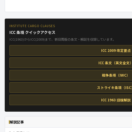
INSTITUTE CARGO CLAUSES
ICC 条項 クイックアクセス
ICC(1963)からICC(2009)まで、新旧両版の条文・解説を収録しています。
ICC 2009 改定要点
ICC 条文（英文全文
戦争条項（IWC）
ストライキ条項（ISC
ICC 1963 旧版解説
解説記事