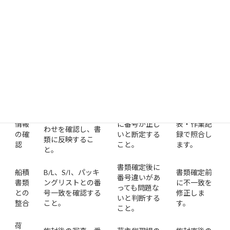
ただし、フォワーダーは常に現場で施封作業を行う立場とは限り
ません。荷主工場、倉庫、バンニング業者など、現場でしか分か
らない情報もあります。フォワーダーが確認・共有しやすい事項
と、断定すべきでない事項を分ける必要があります。
断定すべきで
実務上の対
区分
支援しやすいこと
ないこと
応
コンテナ番号とシ
番号
現場確認なし
写真・一覧
ール番号の組み合
情報
に番号が正し
表・作業記
わせを確認し、書
の確
いと断定する
録で照合し
類に反映するこ
認
こと。
ます。
と。
書類確定後に
船積
B/L、S/I、パッキ
書類確定前
番号違いがあ
書類
ングリストとの番
に不一致を
っても問題な
との
号一致を確認する
修正しま
いと判断する
整合
こと。
す。
こと。
荷