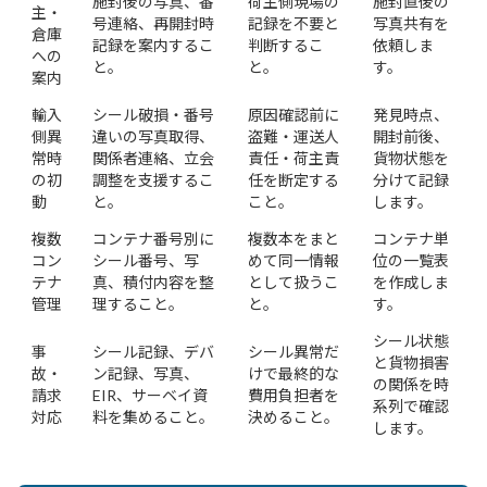
施封後の写真、番
荷主側現場の
施封直後の
主・
号連絡、再開封時
記録を不要と
写真共有を
倉庫
記録を案内するこ
判断するこ
依頼しま
への
と。
と。
す。
案内
輸入
シール破損・番号
原因確認前に
発見時点、
側異
違いの写真取得、
盗難・運送人
開封前後、
常時
関係者連絡、立会
責任・荷主責
貨物状態を
の初
調整を支援するこ
任を断定する
分けて記録
動
と。
こと。
します。
複数
コンテナ番号別に
複数本をまと
コンテナ単
コン
シール番号、写
めて同一情報
位の一覧表
テナ
真、積付内容を整
として扱うこ
を作成しま
管理
理すること。
と。
す。
シール状態
事
シール記録、デバ
シール異常だ
と貨物損害
故・
ン記録、写真、
けで最終的な
の関係を時
請求
EIR、サーベイ資
費用負担者を
系列で確認
対応
料を集めること。
決めること。
します。