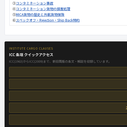
③
コンタミネーション事故
④
コンタミネーション貨物の損害処理
⑤
MICA貨物の歴史と外航貨物保険
⑥
スペックオフ・Rejection・Ship Back特約
INSTITUTE CARGO CLAUSES
ICC 条項 クイックアクセス
ICC(1963)からICC(2009)まで、新旧両版の条文・解説を収録しています。