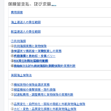
費用損害
海上運送人の責任範囲
航空運送人の責任範囲
①共同海損
②
共同海損実務と貨物保険
③
カーゴ・リカバリー（英文）
保証状・供託金・貨物引渡しの実務
④
①
共同海損・救助料・求償
代位求償とカーゴ・リカバリー
⑤
②
NVOCCと共同海損の実務
B/L責任制限と回収可能額
⑥
③
救助料・LOF・共同海損と貨物保険の実務判断
House B/LとMaster B/Lの求償リスク
英国海上保険法
①
機械貨物の保険金請求実務
②
精密機械の衝撃損害・隠れ損傷
③
試運転費用・調整費用と貨物保険の実務判断
①
品質変化・自然劣化・固有の瑕疵と外航貨物海上保険
②
カビ・変色・品質変化損害と外航貨物海上保険