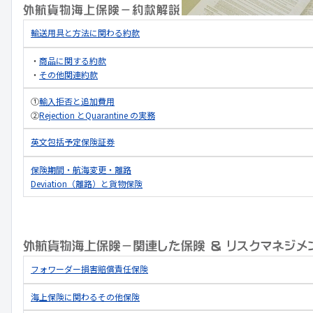
輸送用具と方法に関わる約款
・
商品に関する約款
・
その他関連約款
①
輸入拒否と追加費用
②
Rejection とQuarantine の実務
英文包括予定保険証券
保険期間・航海変更・離路
Deviation（離路）と貨物保険
フォワーダー損害賠償責任保険
海上保険に関わるその他保険