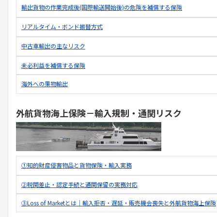
輸出貨物の作業完成後(国際輸送開始後)の危険を補償する保険
リアルタイム・ボンド振替方式
中古車輸出の主なリスク
未必利益を補償する保険
海外への果物輸出
外航貨物海上保険－輸入規制・通関リスク
①知的財産侵害物品と貨物保険・輸入実務
②税関差止・認定手続と通関保留の実務対応
③Loss of Marketとは｜輸入拒否・遅延・販売機会喪失と外航貨物海上保険