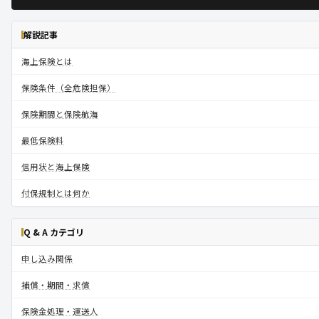
解説記事
海上保険とは
保険条件（全危険担保）
保険期間と保険航海
最低保険料
信用状と海上保険
付保規制とは何か
Q & A カテゴリ
申し込み関係
補償・期間・求償
保険金処理・運送人