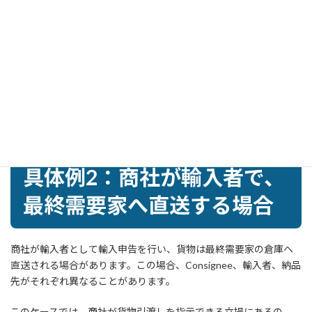
が異なりますが、グループ会社間の取引や社内指示が明確であれ
ば、実務上整理できる場合があります。
確認するべきなのは、日本法人がなぜ輸入者として申告するの
か、海外本社が日本法人に貨物引取りを指示しているのか、D/O
交換を誰が行うのかです。社内指示メール、委任状、インボイ
ス、輸入申告情報をそろえることで、D/O交換、通関、貨物引渡し
の説明がしやすくなります。
具体例2：商社が輸入者で、
最終需要家へ直送する場合
商社が輸入者として輸入申告を行い、貨物は最終需要家の倉庫へ
直送される場合があります。この場合、Consignee、輸入者、納品
先がそれぞれ異なることがあります。
このケースでは、商社が貨物引渡しを指示できる立場にあるの