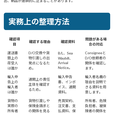
出、納品が連鎖的に止まることがあります。
実務上の整理方法
確認項
問題がある場
確認する理由
確認資料
目
合の対応
運送書
D/O交換や貨
Consigneeと
B/L、Sea
類上の
物引渡しの出
D/O依頼者の
Waybill、
Arrival
荷受人
発点になるた
関係を確認し
Notice。
は誰か
め。
ます。
輸入申
輸入申告
輸入者名義の
通関上の責任
告上の
書、インボ
理由を説明で
主体を確認す
輸入者
イス、通関
きる資料を用
るため。
は誰か
資料。
意します。
貨物の
貨物引渡しや
売買契約、
所有者、危険
実際の
保険金請求と
注文書、支
負担者、被保
所有者
の関係を見る
払資料、保
険者の関係を