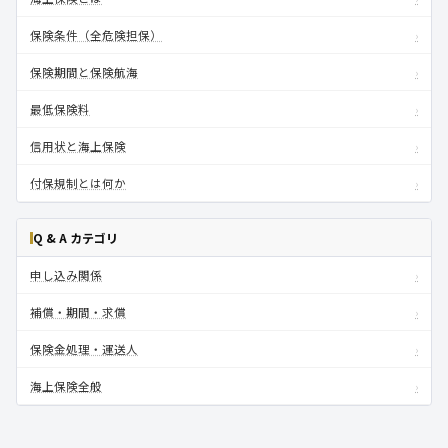
›
保険条件（全危険担保）
›
保険期間と保険航海
›
最低保険料
›
信用状と海上保険
›
付保規制とは何か
Q & A カテゴリ
›
申し込み関係
›
補償・期間・求償
›
保険金処理・運送人
›
海上保険全般