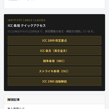
INSTITUTE CARGO CLAUSES
ICC 条項 クイックアクセス
ICC(1963)からICC(2009)まで、新旧両版の条文・解説を収録しています。
ICC 2009 改定要点
ICC 条文（英文全文）
戦争条項（IWC）
ストライキ条項（ISC）
ICC 1963 旧版解説
解説記事
›
海上保険とは