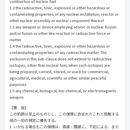
combustion of nuclear fuel
1.2 the radioactive, toxic, explosive or other hazardous or
contaminating properties of any nuclear installation, reactor or
other nuclear assembly or nuclear component thereof
1.3 any weapon or device employing atomic or nuclear fission
and/or fusion or other like reaction or radioactive force or
matter
1.4 the radioactive, toxic, explosive or other hazardous or
contaminating properties of any radioactive matter. The
exclusion in this sub-clause does not extend to radioactive
isotopes, other than nuclear fuel, when such isotopes are
being prepared, carried, stored, or used for commercial,
agricultural, medical, scientific or other similar peaceful
purposes.
1.5 any chemical, biological, bio-chemical, or electromagnetic
weapon.
【要 旨】
この約款は至上のものとし、この保険に含まれたこれと抵触する
他の一切の規定に優先する。
1. いかなる場合もこの保険は、直接・間接に、下記による、また