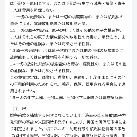
は下記を一原因とする，または下記から生ずる滅失・損傷・責任
または費用を担保しない。
1.1 一切の核燃料の、または一切の核廃棄物の、または核燃料の
燃焼による、電離放射能または放射能汚染。
1.2 一切の原子力設備、原子炉もしくはその他の原子力構造物、
またはそれらの原子力構成部分の放射性の有毒な、爆発性の、ま
たはその他の危険な、または汚染させる性質。
1.3 原子核分裂もしくは原子核融合または他の同種の反応または
放射能もしくは放射性物質を利用する一切の兵器。
1.4一切の放射性物質の放射能の有毒な、爆発性の、またはその他
の危険な、または汚染させる性質。
この免責規定は、商業用、農業用、医療用、化学用またはその他
の平和的利用のため作られ、輸送、保管、使用される場合には適
用されません。
1.5一切の化学兵器、生物兵器、生物化学兵器または電磁気兵器
【注 釈】
戦争約款を補填する内容となっています。過去の重大事故(原子力
発電所の事故や米国同時多発テロ)により、英国の再保険市場によ
り制定されました。核エネルギー利用施設や核燃料物質等の事故
に起因する損害、生物兵器、化学兵器、電磁兵器による損害、ま