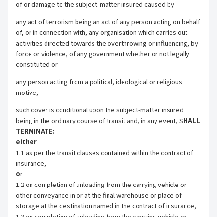
of or damage to the subject-matter insured caused by
any act of terrorism being an act of any person acting on behalf
of, or in connection with, any organisation which carries out
activities directed towards the overthrowing or influencing, by
force or violence, of any government whether or not legally
constituted or
any person acting from a political, ideological or religious
motive,
such cover is conditional upon the subject-matter insured
being in the ordinary course of transit and, in any event, S
HALL
TERMINATE:
either
1.1 as per the transit clauses contained within the contract of
insurance,
o
r
1.2 on completion of unloading from the carrying vehicle or
other conveyance in or at the final warehouse or place of
storage at the destination named in the contract of insurance,
1.3 on completion of unloading from the carrying vehicle or