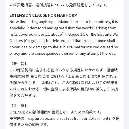
たは費用損害、賠償損害についても免責規定をしています。
EXTENSION CLAUSE FOR MAR FORM
Notwithstanding anything contained herein to the contrary, it is
specially understood and agreed that the words “arising from
risks covered under 1.1 above” in clause 1.2 of the Institute War
Clauses (Cargo) shall be deleted, and that this insurance shall
cover loss or damage to the subject-matter insured caused by
piracy and the consequences thereof or any attempt thereat.
【要 旨】
この保険契約に含まれる他のいかなる規定にかかわらず、協会戦
争約款(貨物)第１条２項における「上記第１条１項で担保される
危険から生じる」は削除され、この保険は海賊およびこの結果ま
たはこれにおける一切の企図による保険の目的物の滅失または損
傷をてん補する。
【注 釈】
ICC(1963)
との補償範囲の差異をなくすための約款です。
平常時の「
capture seizure arrest restraint or detainment
」を補
償するための約款です。