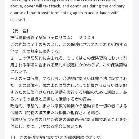
above, cover will re-attach, and continues during the ordinary
course of that transit terminating again in accordance with
clause 1.
【要 旨】
被保険輸送終了条項（テロリズム） ２００９
この約款は至上のものとし、この保険に含まれたこれと抵触する
他の一切の規定に優先する。
１ この保険契約に含まれる、もしくはこの保険契約において引
用される条項に含まれる反対の規定にかかわらず、この保険契約
において、
一切のテロ行為、すなわち、合法的にあるいは非合法に設立され
た一切の政体を、武力または暴力によって転覆させあるいは支配
するために仕向けられた活動を実行する組織のために活動し、あ
るいはその組織と連携して活動する者の行為
政治的、思想的、または宗教的動機から活動する一切の者による
保険の目的物の滅失または損傷が担保される場合、
当該担保は保険の目的が通常の輸送過程にある間であることを条
件とし、かつ、いかなる場合においても
1.1 この保険契約に規定された輸送約款に従うか、