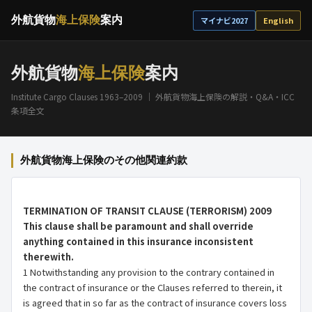
外航貨物
海上保険
案内
マイナビ2027
English
外航貨物
海上保険
案内
Institute Cargo Clauses 1963–2009 ｜ 外航貨物海上保険の解説・Q&A・ICC
条項全文
外航貨物海上保険のその他関連約款
TERMINATION OF TRANSIT CLAUSE (TERRORISM) 2009
This clause shall be paramount and shall override
anything contained in this insurance inconsistent
therewith.
1 Notwithstanding any provision to the contrary contained in
the contract of insurance or the Clauses referred to therein, it
is agreed that in so far as the contract of insurance covers loss