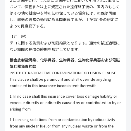
2 この保険契約、またはこの保険契約において引用された条項に
おいて、保管または上に規定された担保終了後の、国内のもしく
はその他の継搬中を特別に担保している場合には、担保は再開
し、輸送の通常の過程にある間継続するが、上記第1条の規定に
よって再度終了する。
【注 釈】
テロに関する免責および制限約款となります。通常の輸送過程に
ない期間の補償の終期を規定しています。
協会放射能汚染、化学兵器、生物兵器、生物化学兵器および電磁
気兵器免責約款
INSTITUTE RADIOACTIVE CONTAMINATION EXCLUSION CLAUSE
This clause shall be paramount and shall override anything
contained in this insurance inconsistent therewith
1. In no case shall this insurance cover loss damage liability or
expense directly or indirectly caused by or contributed to by or
arising from
1.1 ionising radiations from or contamination by radioactivity
from any nuclear fuel or from any nuclear waste or from the